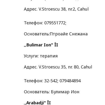
Адрес. V.Stroescu 38, nr.2, Cahul
Телефон: 079551772;
Основатель:Птроайе Снежана
,,Bulimar Ion" ÎI
Услуги: терапия
Адрес. V.Stroescu 35, nr. 80, Cahul
Телефон: 32-542; 079484894
Основатель: Булимар Ион
,
,Arabadji" ÎI