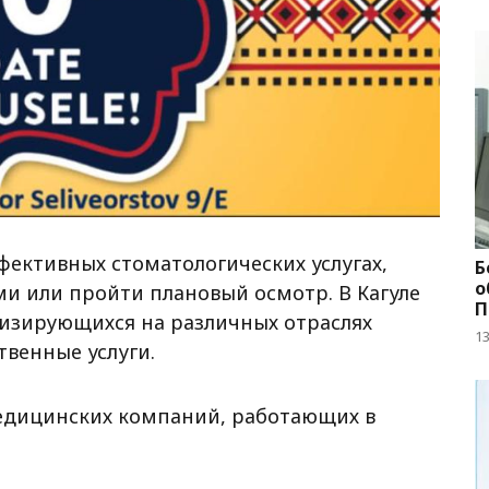
фективных стоматологических услугах,
Б
о
и или пройти плановый осмотр. В Кагуле
П
лизирующихся на различных отраслях
1
венные услуги.
едицинских компаний, работающих в