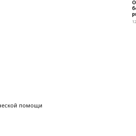
О
б
р
1
ической помощи