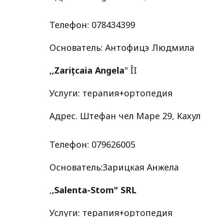
Телефон: 078434399
Основатель: Антофицэ Людмила
,,Zarițcaia Angela
" ÎI
Услуги: терапия+ортопедия
Адрес. Штефан чел Маре 29, Кахул
Телефон: 079626005
Основатель:Зарицкая Анжела
,
,Salenta-Stom" SRL
Услуги: терапия+ортопедия