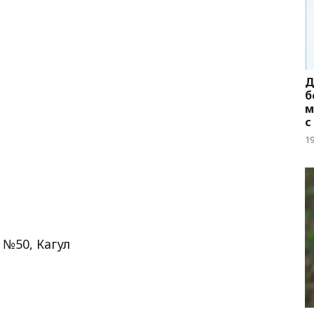
Д
б
м
с
1
 №50, Кагул