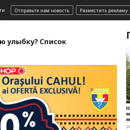
ти
Отправьте нам новость
Разместить рекламу
ю улыбку? Список
Н
м
м
2