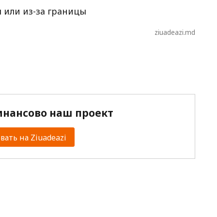
 или из-за границы
ziuadeazi.md
нансово наш проект
ать на Ziuadeazi