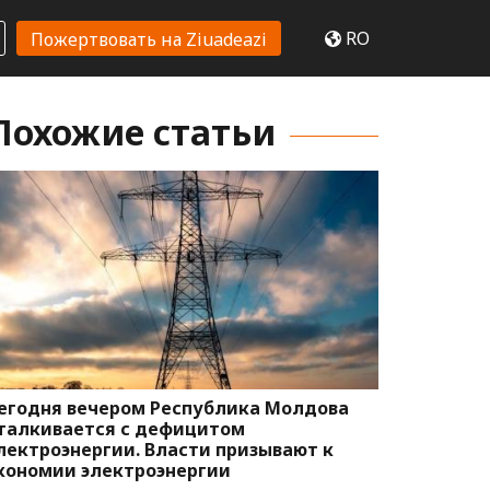
RO
Пожертвовать на Ziuadeazi
Похожие статьи
егодня вечером Республика Молдова
талкивается с дефицитом
лектроэнергии. Власти призывают к
кономии электроэнергии