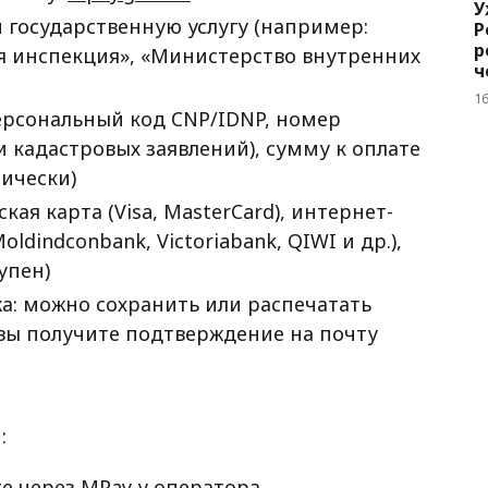
У
 государственную услугу (например:
Р
р
я инспекция», «Министерство внутренних
ч
б
1
ерсональный код CNP/IDNP, номер
и кадастровых заявлений), сумму к оплате
тически)
ая карта (Visa, MasterCard), интернет-
dindconbank, Victoriabank, QIWI и др.),
упен)
а: можно сохранить или распечатать
 вы получите подтверждение на почту
:
:
е через MPay у оператора.