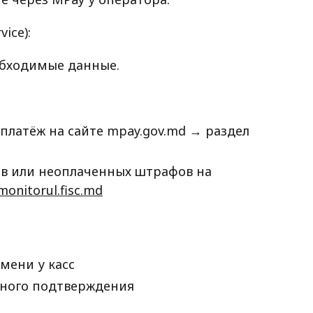
ice):
обходимые данные.
латёж на сайте mpay.gov.md → раздел
в или неоплаченных штрафов на
monitorul.fisc.md
мени у касс
нного подтверждения