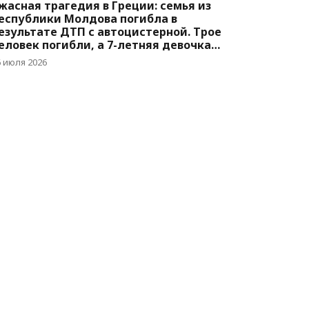
жасная трагедия в Греции: семья из
еспублики Молдова погибла в
езультате ДТП с автоцистерной. Трое
еловек погибли, а 7-летняя девочка
орется за жизнь
6 июля 2026