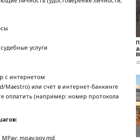
яющие личность (удостоверение личности,
осы
П
судебные услуги
д
В
2
р с интернетом
rd/Maestro) или счёт в интернет-банкинге
те оплатить (например: номер протокола
шагов:
 MPay:
mpay.gov.md