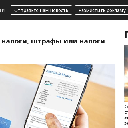
ти
Отправьте нам новость
Разместить рекламу
ь налоги, штрафы или налоги
С
с
э
э