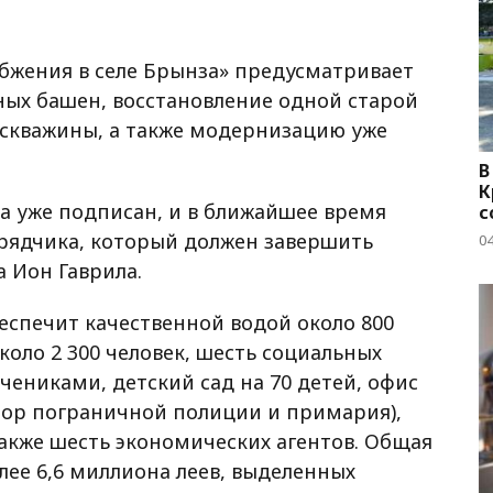
бжения в селе Брынза» предусматривает
ных башен, восстановление одной старой
 скважины, а также модернизацию уже
В
К
а уже подписан, и в ближайшее время
с
дрядчика, который должен завершить
04
а Ион Гаврила.
спечит качественной водой около 800
оло 2 300 человек, шесть социальных
чениками, детский сад на 70 детей, офис
тор пограничной полиции и примария),
акже шесть экономических агентов. Общая
лее 6,6 миллиона леев, выделенных