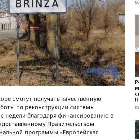
д
06
Р
м
с
коре смогут получать качественную
П
с
аботы по реконструкции системы
05
е недели благодаря финансированию в
редоставленному Правительством
ональной программы «Европейская