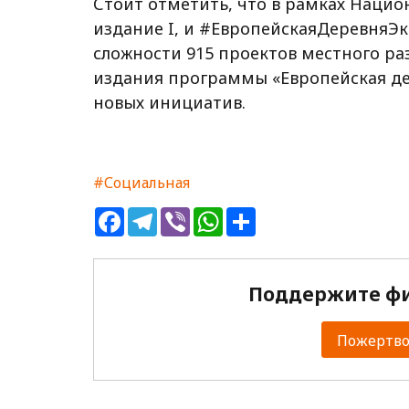
Стоит отметить, что в рамках Наци
издание I, и #ЕвропейскаяДеревняЭк
сложности 915 проектов местного раз
издания программы «Европейская де
новых инициатив.
#Социальная
Facebook
Telegram
Viber
WhatsApp
Share
Поддержите фи
Пожертвов