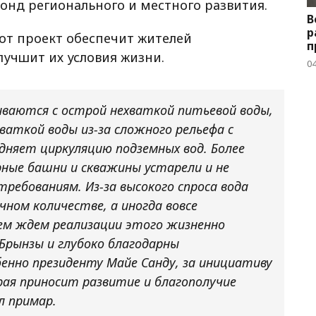
онд регионального и местного развития.
В
р
от проект обеспечит жителей
п
лучшит их условия жизни.
04
ваются с острой нехваткой питьевой воды,
хваткой воды из-за сложного рельефа с
дняет циркуляцию подземных вод. Более
ные башни и скважины устарели и не
ебованиям. Из-за высокого спроса вода
ном количестве, а иногда вовсе
ем ждем реализации этого жизненно
Брынзы и глубоко благодарны
енно президенту Майе Санду, за инициативу
ая приносит развитие и благополучие
л примар.