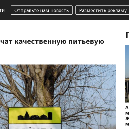
ти
Отправьте нам новость
Разместить рекламу
учат качественную питьевую
А
м
Ж
м