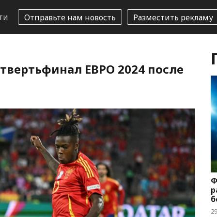
ти
Отправьте нам новость
Разместить рекламу
етвертьфинал ЕВРО 2024 после
Ф
р
б
2