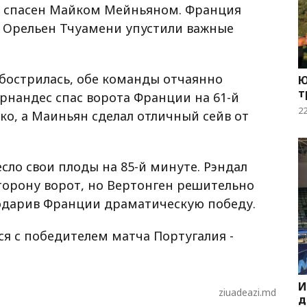
 спасен Майком Мейньяном. Франция
и Орельен Тчуамени упустили важные
бострилась, обе команды отчаянно
Ю
т
Эрнандес спас ворота Франции на 61-й
2
ко, а Маиньян сделал отличный сейв от
ло свои плоды на 85-й минуте. Рэндал
торону ворот, но Вертонген решительно
подарив Франции драматическую победу.
я с победителем матча Португалия -
И
ziuadeazi.md
д