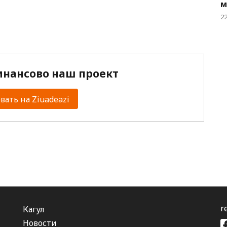
м
2
нансово наш проект
ать на Ziuadeazi
r
Кагул
Новости