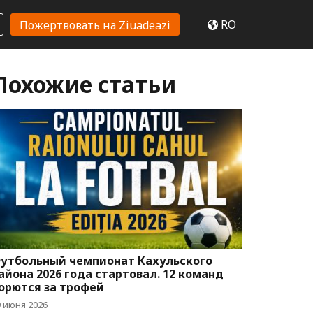
RO
Пожертвовать на Ziuadeazi
Похожие статьи
утбольный чемпионат Кахульского
айона 2026 года стартовал. 12 команд
орются за трофей
9 июня 2026