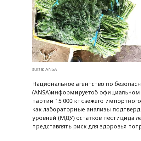
sursa: ANSA
Национальное агентство по безопас
(ANSA)
информирует
об официальном
партии
15 000 кг
свежего импортного 
как лабораторные анализы подтвер
уровней (МДУ) остатков пестицида
п
представлять риск для здоровья пот