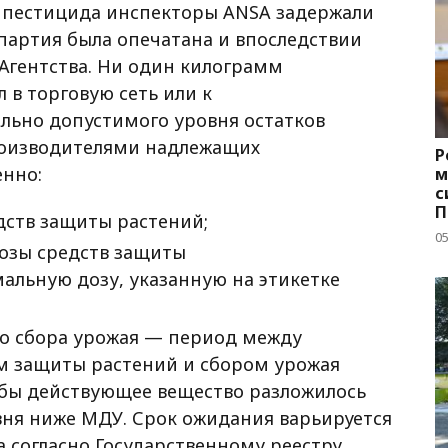
 пестицида инспекторы ANSA задержали
 партия была опечатана и впоследствии
Агентства.
Ни один килограмм
 в торговую сеть или к
ьно допустимого уровня остатков
роизводителями надлежащих
Р
енно:
м
с
П
дств защиты растений;
с
05
озы средств защиты
ьную дозу, указанную на этикетке
о сбора урожая —
период между
м защиты растений и сбором урожая
обы действующее вещество разложилось
вня ниже МДУ. Срок ожидания варьируется
а согласно Государственному реестру