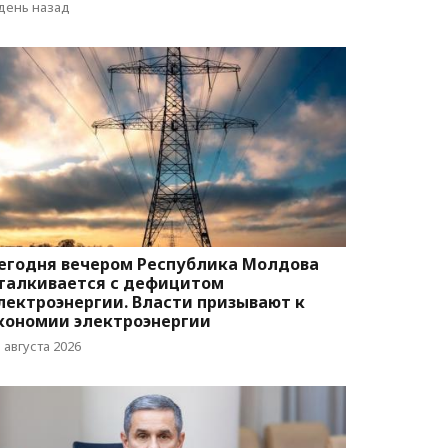
вижения
 день назад
егодня вечером Республика Молдова
талкивается с дефицитом
лектроэнергии. Власти призывают к
кономии электроэнергии
 августа 2026