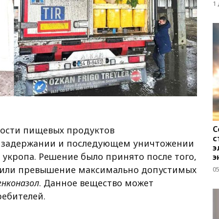
д
1
С
ности пищевых продуктов
с
 задержании и последующем уничтожении
э
укропа. Решение было принято после того,
э
дили превышение максимально допустимых
05
енконазол
. Данное вещество может
ребителей.