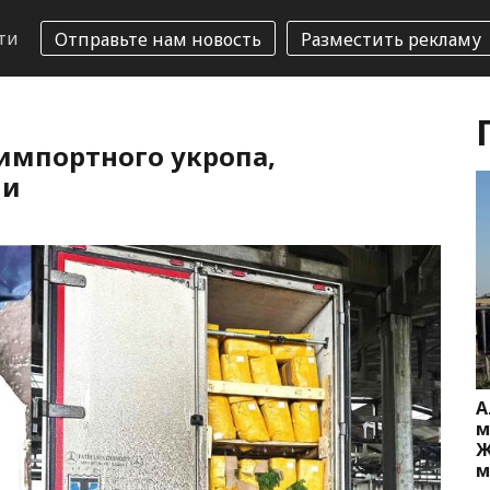
ти
Отправьте нам новость
Разместить рекламу
импортного укропа,
ми
А
м
Ж
м