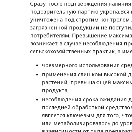
Сразу после подтверждения наличия
подозрительную партию укропа.
Вся
уничтожена под строгим контролем 
загрязнённой продукции не поступил
потребителям.
Превышение максимал
возникает в случае несоблюдения п
сельскохозяйственных практик, а им
чрезмерного использования сре
применения слишком высокой д
растений,
превышающей максимал
продукта;
несоблюдения срока ожидания д
последней обработкой средство
является ключевым для того, чт
или метаболизировалось до уро
в зависимости от типа препарат