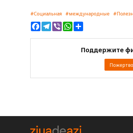
#Социальная
#международные
#Полез
Facebook
Telegram
Viber
WhatsApp
Share
Поддержите фи
Пожертвов