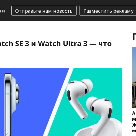
ти
Отправьте нам новость
Разместить рекламу
atch SE 3 и Watch Ultra 3 — что
А
м
Ж
м