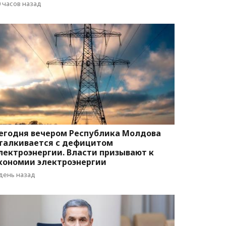
вижения
0 часов назад
егодня вечером Республика Молдова
талкивается с дефицитом
лектроэнергии. Власти призывают к
кономии электроэнергии
 день назад