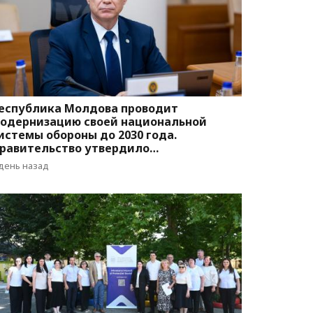
еспублика Молдова проводит
одернизацию своей национальной
истемы обороны до 2030 года.
равительство утвердило
оответствующую программу
 день назад