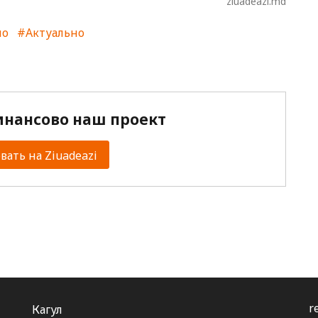
ziuadeazi.md
но
#Актуально
нансово наш проект
ать на Ziuadeazi
r
Кагул