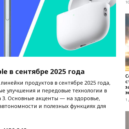
д
1
e в сентябре 2025 года
С
с
линейки продуктов в сентябре 2025 года,
э
ые улучшения и передовые технологии в
э
tra 3. Основные акценты — на здоровье,
1
автономности и полезных функциях для