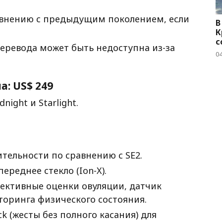
авнению с предыдущим поколением, если
В
К
с
еревода может быть недоступна из-за
04
на:
US$ 249
night и Starlight.
тельности по сравнению с SE2.
ереднее стекло (Ion-X).
ективные оценки овуляции, датчик
торинга физического состояния.
ick (жесты без полного касания) для