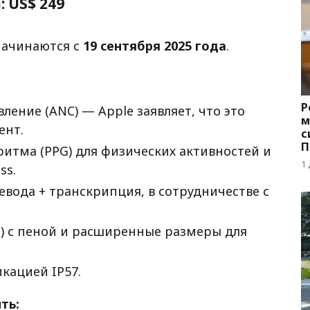
а:
US$ 249
начинаются с
19 сентября 2025 года
.
Р
ение (ANC) — Apple заявляет, что это
м
ент.
с
П
итма (PPG) для физических активностей и
с
1
ss.
вода + транскрипция, в сотрудничестве с
ps) с пеной и расширенные размеры для
кацией IP57.
ть: