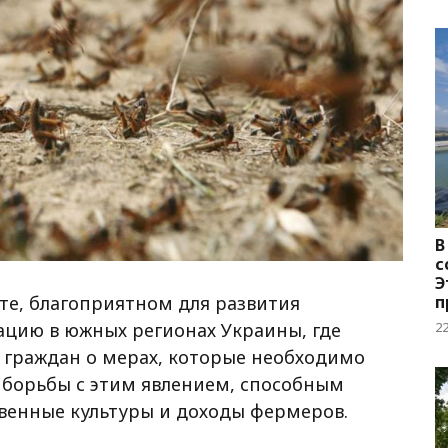
В
с
Э
е, благоприятном для развития
п
о
ацию в южных регионах Украины, где
2
граждан о мерах, которые необходимо
борьбы с этим явлением, способным
твенные культуры и доходы фермеров.