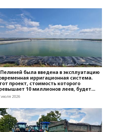
 Пелиней была введена в эксплуатацию
овременная ирригационная система.
тот проект, стоимость которого
ревышает 10 миллионов леев, будет
бслуживать 25 фермеров
2 июля 2026