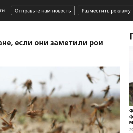
ти
Отправьте нам новость
Разместить рекламу
не, если они заметили рои
Ф
ф
м
2