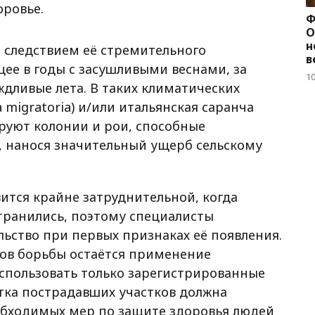
оровье.
Ф
О
н
 следствием её стремительного
в
ее в годы с засушливыми веснами, за
1
дливые лета. В таких климатических
 migratoria) и/или итальянская саранча
мируют колонии и рои, способные
, нанося значительный ущерб сельскому
ится крайне затруднительной, когда
транились, поэтому специалисты
ство при первых признаках её появления.
ов борьбы остаётся применение
использовать только зарегистрированные
тка пострадавших участков должна
обходимых мер по защите здоровья людей