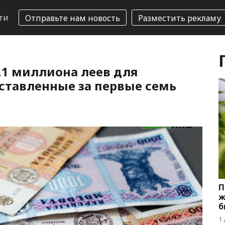
ти
Отправьте нам новость
Разместить рекламу
,1 миллиона леев для
ставленные за первые семь
П
ж
б
1