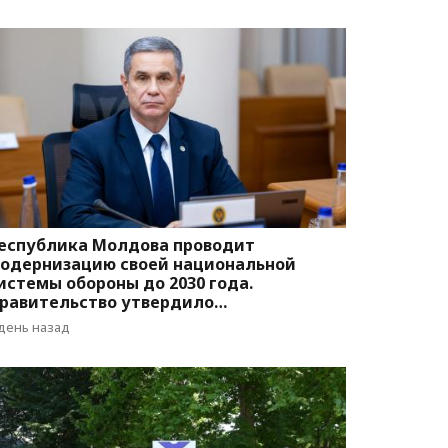
еспублика Молдова проводит
одернизацию своей национальной
истемы обороны до 2030 года.
равительство утвердило
оответствующую программу
 день назад