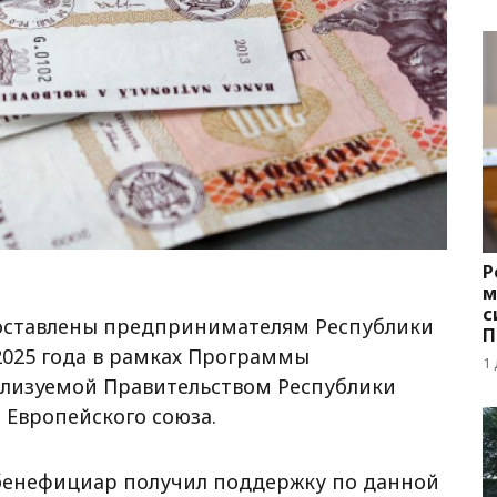
Р
м
с
доставлены предпринимателям Республики
П
2025 года в рамках Программы
с
1
ализуемой Правительством Республики
Европейского союза.
бенефициар получил поддержку по данной