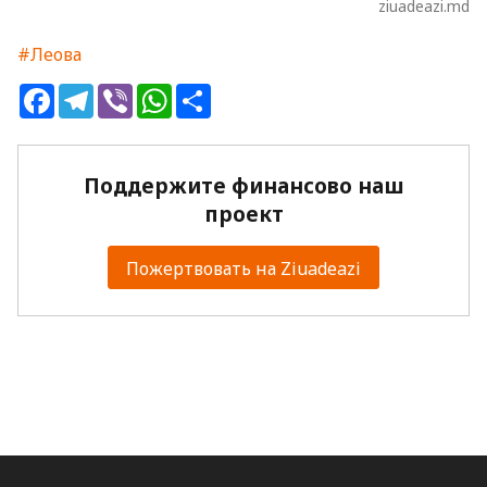
ziuadeazi.md
#Леова
Facebook
Telegram
Viber
WhatsApp
Share
Поддержите финансово наш
проект
Пожертвовать на Ziuadeazi