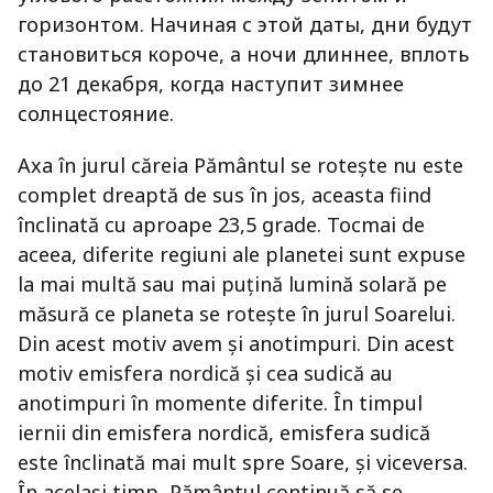
горизонтом. Начиная с этой даты, дни будут
становиться короче, а ночи длиннее, вплоть
до 21 декабря, когда наступит зимнее
солнцестояние.
Axa în jurul căreia Pământul se rotește nu este
complet dreaptă de sus în jos, aceasta fiind
înclinată cu aproape 23,5 grade. Tocmai de
aceea, diferite regiuni ale planetei sunt expuse
la mai multă sau mai puțină lumină solară pe
măsură ce planeta se rotește în jurul Soarelui.
Din acest motiv avem și anotimpuri. Din acest
motiv emisfera nordică și cea sudică au
anotimpuri în momente diferite. În timpul
iernii din emisfera nordică, emisfera sudică
este înclinată mai mult spre Soare, și viceversa.
În același timp, Pământul continuă să se