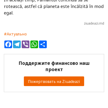
rotească, astfel că planeta este încălzită în mod
egal.
ziuadeazi.md
#Актуально
Facebook
Telegram
Viber
WhatsApp
Share
Поддержите финансово наш
проект
Пожертвовать на Ziuadeazi