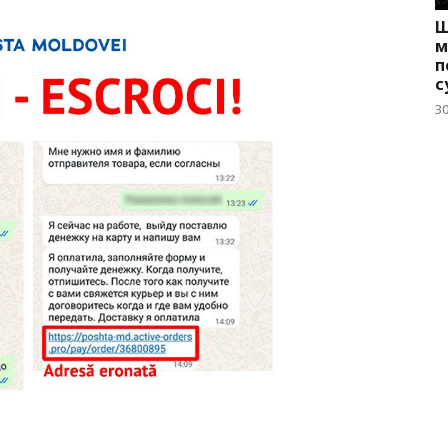
Ш
м
п
с
3