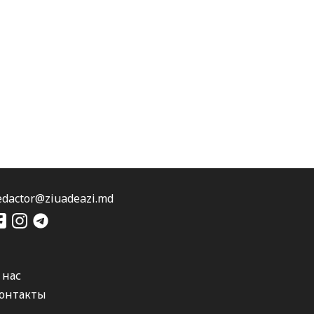
edactor@ziuadeazi.md
 нас
онтакты