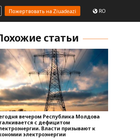
RO
Пожертвовать на Ziuadeazi
Похожие статьи
егодня вечером Республика Молдова
талкивается с дефицитом
лектроэнергии. Власти призывают к
кономии электроэнергии