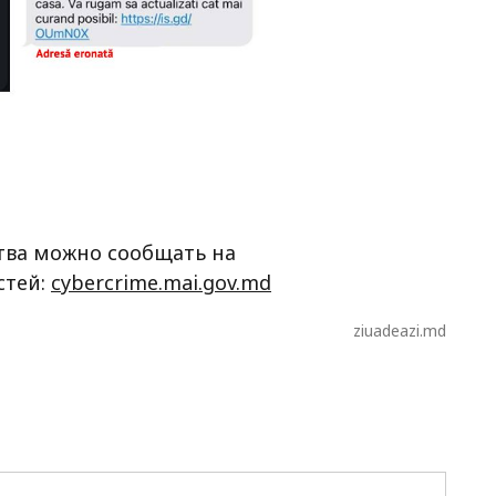
тва можно сообщать на
стей:
cybercrime.mai.gov.md
ziuadeazi.md