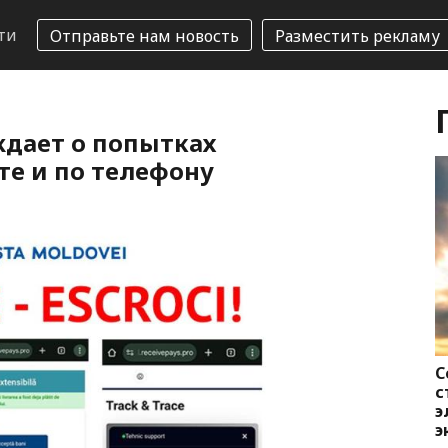
ти
Отправьте нам новость
Разместить рекламу
дает о попытках
е и по телефону
С
с
э
э