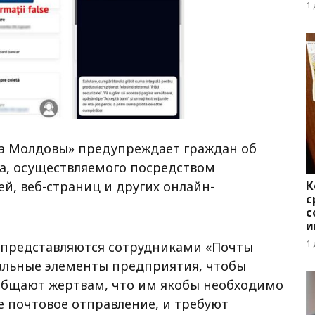
1
а Молдовы» предупреждает граждан об
а, осуществляемого посредством
К
й, веб-страниц и других онлайн-
с
с
и
1
представляются сотрудниками «Почты
альные элементы предприятия, чтобы
ообщают жертвам, что им якобы необходимо
е почтовое отправление, и требуют