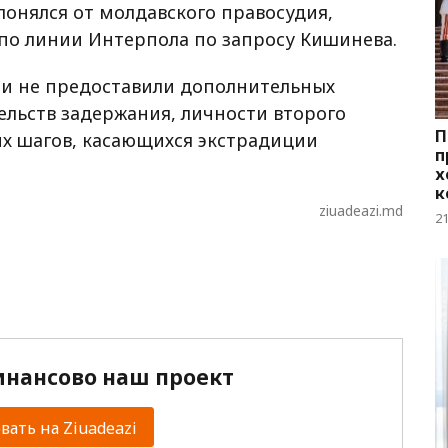
лонялся от молдавского правосудия,
по линии Интерпола по запросу Кишинева.
и не предоставили дополнительных
льств задержания, личности второго
П
х шагов, касающихся экстрадиции
п
х
к
г
ziuadeazi.md
2
нансово наш проект
ать на Ziuadeazi