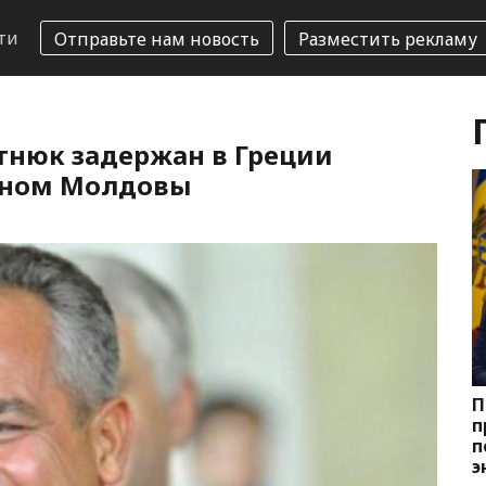
ти
Отправьте нам новость
Разместить рекламу
тнюк задержан в Греции
ином Молдовы
П
п
п
э