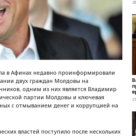
2
ла в Афинах недавно проинформировали
В
жании двух граждан Молдовы на
п
чников, одним из них является Владимир
в
ической партии Молдовы и ключевая
2
нных с отмыванием денег и коррупцией на
еских властей поступило после нескольких