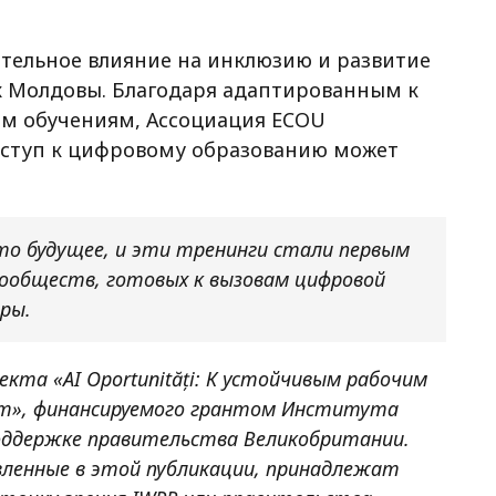
чительное влияние на инклюзию и развитие
х Молдовы. Благодаря адаптированным к
ям обучениям, Ассоциация ECOU
оступ к цифровому образованию может
то будущее, и эти тренинги стали первым
сообществ, готовых к вызовам цифровой
оры.
кта «AI Oportunități: К устойчивым рабочим
кт», финансируемого грантом Института
поддержке правительства Великобритании.
вленные в этой публикации, принадлежат