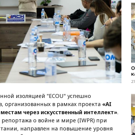
О
к
2
нной изоляцией "ECOU" успешно
в, организованных в рамках проекта
«AI
м местам через искусственный интеллект»
.
репортажа о войне и мире (IWPR) при
тании, направлен на повышение уровня