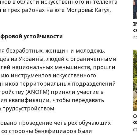
ков в области искусственного интеллекта
 в трех районах на юге Молдовы: Кагул,
I
с
ифровой устойчивости
2
чая безработных, женщин и молодежь,
нцев из Украины, людей с ограниченными
елей национальных меньшинств, прошли
ию инструментов искусственного
удников территориальных подразделений
тройству (ANOFM) приняли участие в
ия квалификации, чтобы передавать
 трудоустройством.
О
о
ровано проведение четырех обучающих
0
са со стороны бенефициаров были