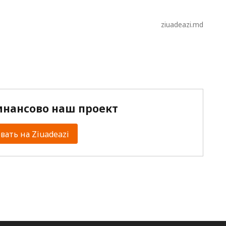
ziuadeazi.md
нансово наш проект
ать на Ziuadeazi