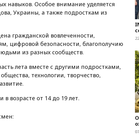
х навыков. Особое внимание уделяется
ва, Украины, а также подросткам из
I
с
щена гражданской вовлеченности,
2
м, цифровой безопасности, благополучию
юдьми из разных сообществ.
асть лета вместе с другими подростками,
общества, технологии, творчество,
азвитие.
в возрасте от 14 до 19 лет.
смен:
О
о
0