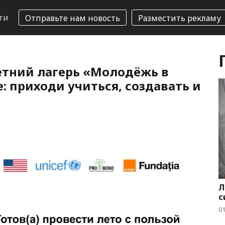
ти
Отправьте нам новость
Разместить рекламу
етний лагерь «Молодёжь в
е: приходи учиться, создавать и
Л
с
01