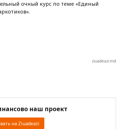
едельный очный курс по теме «Единый
аркотиков».
ziuadeazi.md
нансово наш проект
ать на Ziuadeazi