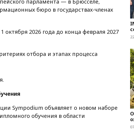
пейского парламента — в Брюсселе,
ормационных бюро в государствах-членах
I
с
1 октября 2026 года до конца февраля 2027
2
ритериях отбора и этапах процесса
я.
бучения
ции Sympodium объявляет о новом наборе
О
ипломного обучения в области
о
0