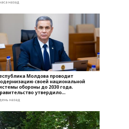
вижения
 часа назад
еспублика Молдова проводит
одернизацию своей национальной
истемы обороны до 2030 года.
равительство утвердило
оответствующую программу
 день назад