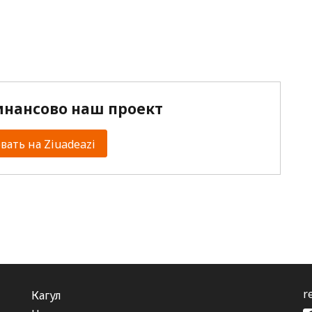
нансово наш проект
ать на Ziuadeazi
r
Кагул