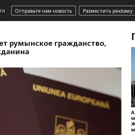
ти
Отправьте нам новость
Разместить рекламу
чает румынское гражданство,
жданина
А
м
Ж
м