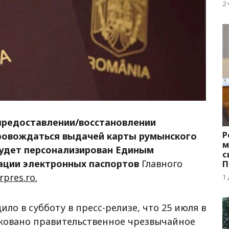
д
2
 предоставлении/восстановлении
Р
ровождаться выдачей карты румынского
м
будет персонализирован Единым
с
ации электронных паспортов
Главного
П
с
rpres.ro.
1
о в субботу в пресс-релизе, что 25 июля в
ковано правительственное чрезвычайное