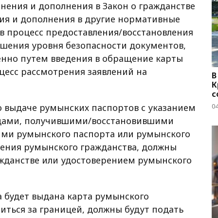
нения и дополнения в Закон о гражданстве
ния и дополнения в другие нормативные
 в процесс предоставления/восстановления
шения уровня безопасности документов,
енно путем введения в обращение карты
оцесс рассмотрения заявлений на
В
К
с
04
о выдаче румынских паспортов с указанием
ицами, получившими/восстановившими
ими румынского паспорта или румынского
чения румынского гражданства, должны
жданстве или удостоверением румынского
а будет выдана карта румынского
литься за границей, должны будут подать