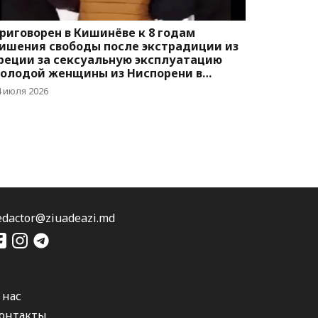
риговорен в Кишинёве к 8 годам
ишения свободы после экстрадиции из
реции за сексуальную эксплуатацию
олодой женщины из Ниспорени в
финах
4 июля 2026
edactor@ziuadeazi.md
 нас
онтакты