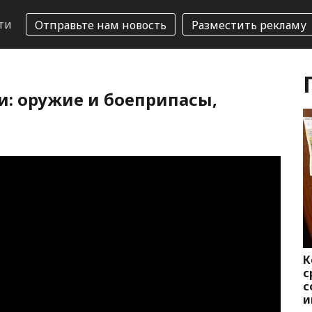
ти
Отправьте нам новость
Разместить рекламу
и: оружие и боеприпасы,
К
с
с
и