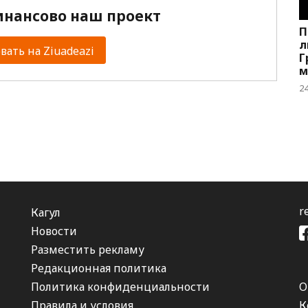
нансово наш проект
П
л
ать на Ziuadeazi
Г
м
А
2
r
Кагул
Новости
Разместить рекламу
Редакционная политика
Политика конфиденциальности
О
Правила и условия
К