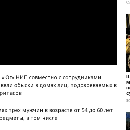
05
Ш
 «Юг» НИП совместно с сотрудниками
м
вели обыски в домах лиц, подозреваемых в
п
рипасов.
с
3
ах трех мужчин в возрасте от 54 до 60 лет
едметы, в том числе: