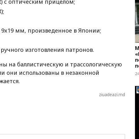
R) с оптическим прицелом;
);
9x19 мм, произведенное в Японии;
М
ручного изготовления патронов.
«
п
ы на баллистическую и трассологическую
п
 ли они использованы в незаконной
2
жается.
ziuadeazi.md