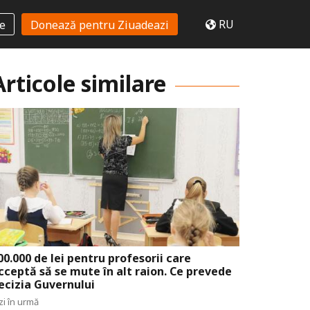
RU
te
Donează pentru Ziuadeazi
Articole similare
00.000 de lei pentru profesorii care
cceptă să se mute în alt raion. Ce prevede
ecizia Guvernului
zi în urmă