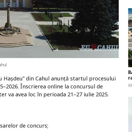
ahul
B
r
u Hașdeu” din Cahul anunță startul procesului
0
5–2026. Înscrierea online la concursul de
er va avea loc în perioada 21–27 iulie 2025.
sarelor de concurs;