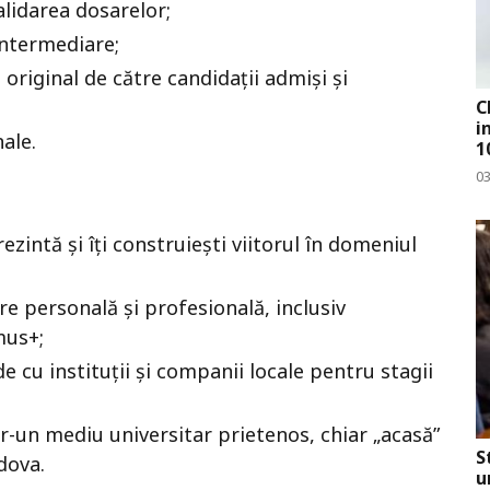
validarea dosarelor;
intermediare;
original de către candidații admiși și
C
i
ale.
1
0
ezintă și îți construiești viitorul în domeniul
re personală și profesională, inclusiv
mus+;
e cu instituții și companii locale pentru stagii
tr-un mediu universitar prietenos, chiar „acasă”
S
dova.
u