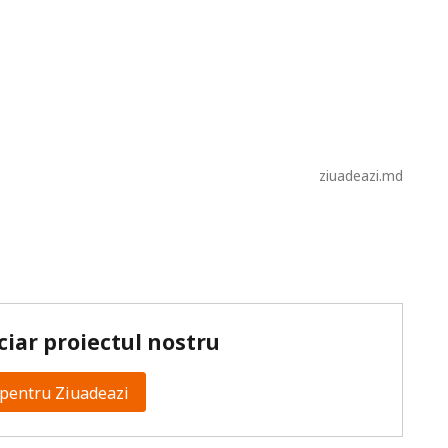
ziuadeazi.md
ciar proiectul nostru
pentru Ziuadeazi