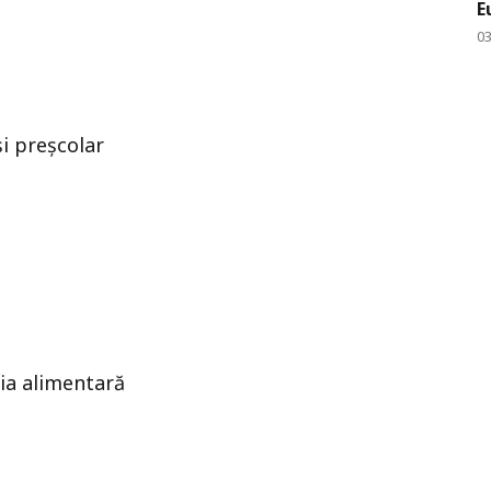
E
0
i preșcolar
ia alimentară