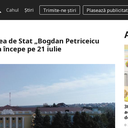
Cahul
Știri
Trimite-ne știri
Plasează publicita
ea de Stat „Bogdan Petriceicu
 începe pe 21 iulie
3
a
d
o 