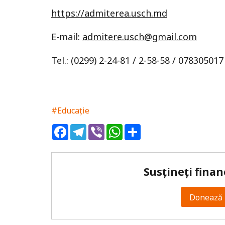
https://admiterea.usch.md
E-mail:
admitere.usch@gmail.com
Tel.: (0299) 2-24-81 / 2-58-58 / 078305017
#Educație
Facebook
Telegram
Viber
WhatsApp
Share
Susțineți finan
Donează 