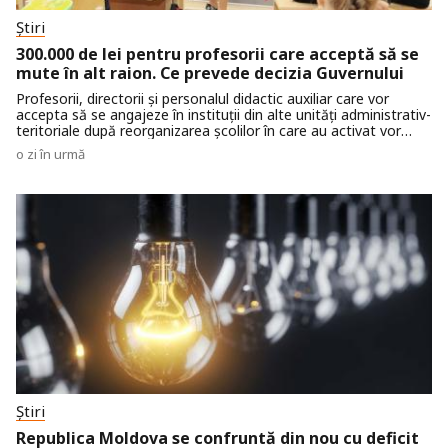
Știri
300.000 de lei pentru profesorii care acceptă să se
mute în alt raion. Ce prevede decizia Guvernului
Profesorii, directorii și personalul didactic auxiliar care vor
accepta să se angajeze în instituții din alte unități administrativ-
teritoriale după reorganizarea școlilor în care au activat vor
putea primi o indemnizație unică de relocare de până la 300.000
o zi în urmă
de lei. Decizia a fost aprobată în ședința din data de 5 august a
Guvernului.
Știri
Republica Moldova se confruntă din nou cu deficit