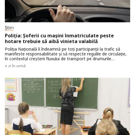
Știri
Poliția: Șoferii cu mașini înmatriculate peste
hotare trebuie să aibă vinieta valabilă
Poliția Națională îi îndeamnă pe toți participanții la trafic să
manifeste responsabilitate și să respecte regulile de circulație,
în contextul creșterii fluxului de transport pe drumurile
naționale în perioada concediilor și vacanțelor, dar și al revenirii
o zi în urmă
în țară a cetățenilor stabiliți peste hotare.