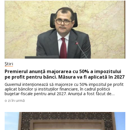
Știri
Premierul anunță majorarea cu 50% a impozitului
pe profit pentru bănci. Măsura va fi aplicată în 2027
Guvernul intenționează să majoreze cu 50% impozitul pe profit
aplicat băncilor și instituțiilor financiare, în cadrul politicii
bugetar-fiscale pentru anul 2027. Anunțul a fost făcut de
premierul Vasile Tofan, care a precizat că măsura va avea
o zi în urmă
caracter temporar și se va aplica doar pe parcursul unui singur
an fiscal.