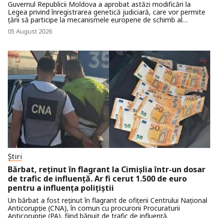
Guvernul Republicii Moldova a aprobat astăzi modificări la
Legea privind înregistrarea genetică judiciară, care vor permite
țării să participe la mecanismele europene de schimb al
rezultatelor analizelor ADN.
05 August 2026
Știri
Bărbat, reținut în flagrant la Cimișlia într-un dosar
de trafic de influență. Ar fi cerut 1.500 de euro
pentru a influența polițiștii
Un bărbat a fost reținut în flagrant de ofițerii Centrului Național
Anticorupție (CNA), în comun cu procurorii Procuraturii
Anticorupție (PA), fiind bănuit de trafic de influență.