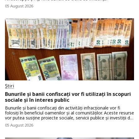
05 August 2026
Știri
Bunurile și banii confiscați vor fi utilizați în scopuri
sociale și în interes public
Bunurile și banii confiscați din activități infracționale vor fi
folosiți în beneficiul oamenilor și al comunităților. Aceste resurse
vor putea susține proiecte sociale, servicii publice și investiții de
care cetățenii au nevoie. Guvernul a aprobat mecanismul de
05 August 2026
punere în aplicare a Legii privind utilizarea în scopuri sociale sau
în interes public a bunurilor confiscate.