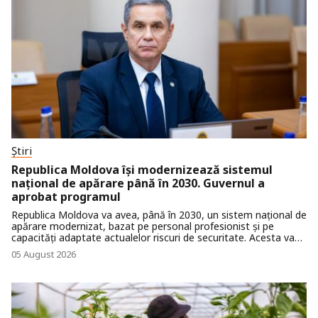
Știri
Republica Moldova își modernizează sistemul
național de apărare până în 2030. Guvernul a
aprobat programul
Republica Moldova va avea, până în 2030, un sistem național de
apărare modernizat, bazat pe personal profesionist și pe
capacități adaptate actualelor riscuri de securitate. Acesta va
contribui la protejarea suveranității, independenței, unității și
05 August 2026
integrității teritoriale a țării, precum și a ordinii constituționale.