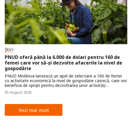
Știri
PNUD oferă până la 6.000 de dolari pentru 160 de
femei care vor să-și dezvolte afacerile la nivel de
gospodărie
PNUD Moldova lansează un apel de selectare a 160 de femei
cu activitate economică la nivel de gospodărie casnică, care vor
beneficia de sprijin pentru dezvoltarea unor activități
economice mai reziliente la schimbările climatice și mai
05 August 2026
eficiente energetic. Concursul se desfășoară în cadrul
proiectului „Comunități reziliente prin abilitarea femeilor”,
finanțat de Suedia și Norvegia.
Vezi mai mult