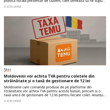
politică fiscală prezentat de Guvern, care urmează să fie supus
consultărilor publice.
o zi în urmă
Știri
Moldovenii vor achita TVA pentru coletele din
străinătate și o taxă de gestionare de 12 lei
Moldovenii care comandă produse de pe platforme din
străinătate vor achita TVA pentru aceste bunuri, precum și o
taxă unică de gestionare de 12 lei pentru fiecare colet. Anunțul
a fost făcut de viceprim-ministrul și ministrul Dezvoltării
o zi în urmă
Economice și Digitalizării, Vasile Tofan, în cadrul prezentării
politicii fiscale ajustate.