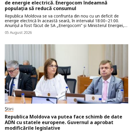
de energie electrică. Energocom îndeamnă
populația să reducă consumul
Republica Moldova se va confrunta din nou cu un deficit de
energie electrică în această seară, în intervalul 18:00–21:00.
Anunțul a fost făcut de SA „Energocom” și Ministerul Energiei,
în contextul creșterii consumului de energie pe fondul valului de
05 August 2026
caniculă.
Știri
Republica Moldova va putea face schimb de date
ADN cu statele europene. Guvernul a aprobat
modificările legislative