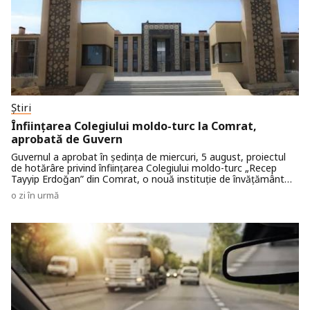
Știri
Înființarea Colegiului moldo-turc la Comrat,
aprobată de Guvern
Guvernul a aprobat în ședința de miercuri, 5 august, proiectul
de hotărâre privind înființarea Colegiului moldo-turc „Recep
Tayyip Erdoğan” din Comrat, o nouă instituție de învățământ
profesional tehnic postsecundar, care va extinde oferta
o zi în urmă
educațională în regiunea de sud a țării. Colegiul este înființat în
baza Protocolului dintre Guvernul Republicii Moldova și
Guvernul Republicii Turcia privind cooperarea în domeniul
învățământului profesional tehnic.