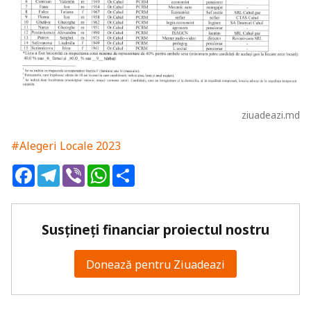
ziuadeazi.md
#Alegeri Locale 2023
Facebook
Telegram
Viber
WhatsApp
Share
Susțineți financiar proiectul nostru
Donează pentru Ziuadeazi