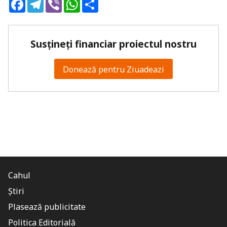
Facebook
Telegram
Viber
WhatsApp
Share
Susțineți financiar proiectul nostru
Donează pentru Ziuadeazi
Cahul
Știri
Plasează publicitate
Politica Editorială