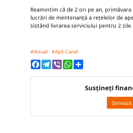
Reamintim că de 2 ori pe an, primăvara 
lucrări de mentenanță a rețelelor de aped
sistând livrarea serviciului pentru 2 zile
#Actual
#Apă-Canal
Facebook
Telegram
Viber
WhatsApp
Share
Susțineți finan
Donează 