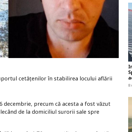
I
S
a
portul cetățenilor în stabilirea locului aflării
8 
 26 decembrie, precum că acesta a fost văzut
ecând de la domiciliul surorii sale spre