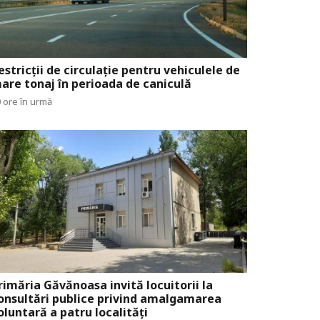
estricții de circulație pentru vehiculele de
are tonaj în perioada de caniculă
 ore în urmă
rimăria Găvănoasa invită locuitorii la
onsultări publice privind amalgamarea
oluntară a patru localități