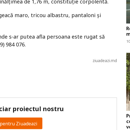
nălțimea de 1,76 m, constituție corpolentă.
geacă maro, tricou albastru, pantaloni și
R
m
nde s-ar putea afla persoana este rugat să
10
9) 984 076.
ziuadeazi.md
ciar proiectul nostru
P
c
pentru Ziuadeazi
v