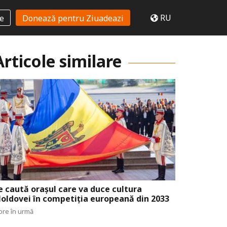
RU
te
Donează pentru Ziuadeazi
Articole similare
e caută orașul care va duce cultura
oldovei în competiția europeană din 2033
ore în urmă