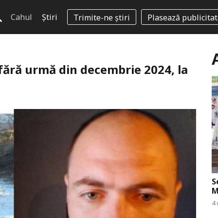
Cahul
Știri
Trimite-ne știri
Plasează publicita
 fără urmă din decembrie 2024, la
S
M
4 