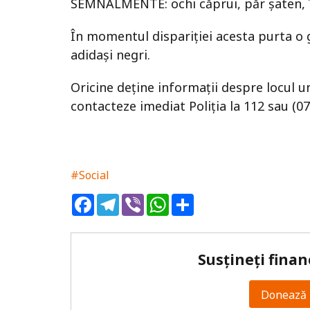
SEMNALMENTE: ochi căprui, păr șaten, î
În momentul dispariției acesta purta o 
adidași negri.
Oricine deține informații despre locul u
contacteze imediat Poliția la 112 sau (07
#Social
Facebook
Telegram
Viber
WhatsApp
Share
Susțineți finan
Donează 