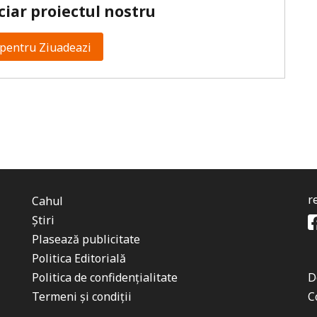
ciar proiectul nostru
pentru Ziuadeazi
r
Cahul
Știri
Plasează publicitate
Politica Editorială
Politica de confidențialitate
D
Termeni și condiții
C