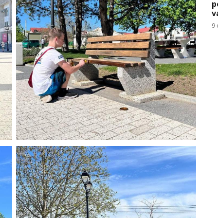
p
v
9 