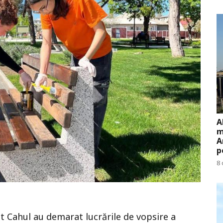
A
m
A
p
8 
t Cahul au demarat lucrările de vopsire a