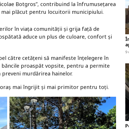
Nicolae Botgros”, contribuind la înfrumusețarea
 mai plăcut pentru locuitorii municipiului.
erilor în viața comunității și grija față de
ospătată aduce un plus de culoare, confort și
Î
a
9 
pel către cetățeni să manifeste înțelegere în
e băncile proaspăt vopsite, pentru a permite
 preveni murdărirea hainelor.
oraș mai îngrijit și mai primitor pentru toți.
P