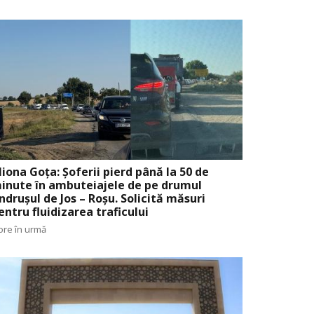
liona Goța: Șoferii pierd până la 50 de
inute în ambuteiajele de pe drumul
ndrușul de Jos – Roșu. Solicită măsuri
entru fluidizarea traficului
ore în urmă