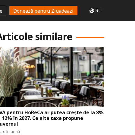
RU
te
Donează pentru Ziuadeazi
Articole similare
VA pentru HoReCa ar putea crește de la 8%
a 12% în 2027. Ce alte taxe propune
uvernul
ore în urmă