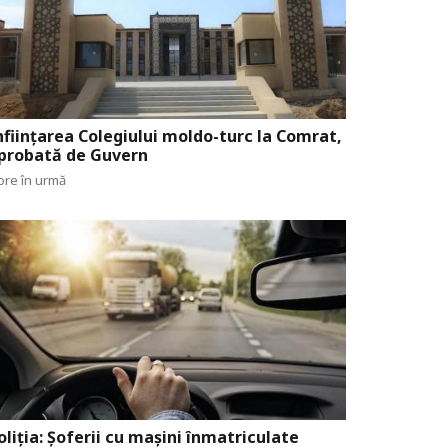
nființarea Colegiului moldo-turc la Comrat,
probată de Guvern
ore în urmă
oliția: Șoferii cu mașini înmatriculate