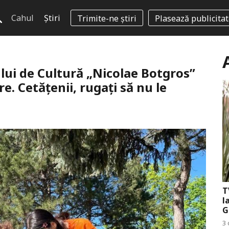
Cahul
Știri
Trimite-ne știri
Plasează publicita
ului de Cultură „Nicolae Botgros”
e. Cetățenii, rugați să nu le
T
l
G
3 