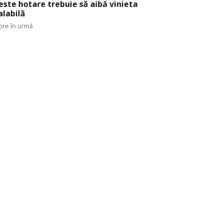
este hotare trebuie să aibă vinieta
alabilă
ore în urmă