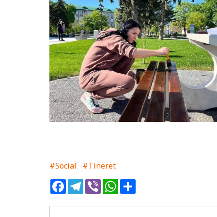
#Social
#Tineret
Facebook
Telegram
Viber
WhatsApp
Share