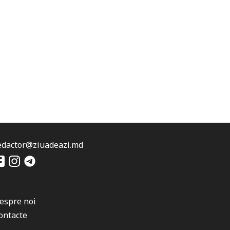
edactor@ziuadeazi.md
espre noi
ontacte