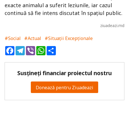
exacte animalul a suferit leziunile, iar cazul
continuă să fie intens discutat în spațiul public.
ziuadeazi.md
#Social
#Actual
#Situații Excepționale
Facebook
Telegram
Viber
WhatsApp
Share
Susțineți financiar proiectul nostru
Donează pentru Ziuadeazi