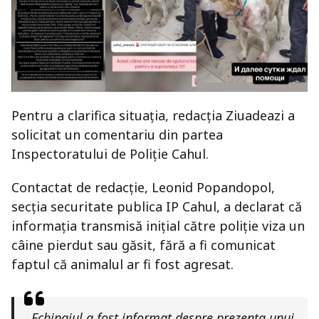
Pentru a clarifica situația, redacția Ziuadeazi a
solicitat un comentariu din partea
Inspectoratului de Poliție Cahul.
Contactat de redacție, Leonid Popandopol,
secția securitate publica IP Cahul, a declarat că
informația transmisă inițial către poliție viza un
câine pierdut sau găsit, fără a fi comunicat
faptul că animalul ar fi fost agresat.
„Echipajul a fost informat despre prezența unui