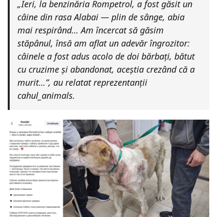
„Ieri, la benzinăria Rompetrol, a fost găsit un
câine din rasa Alabai — plin de sânge, abia
mai respirând… Am încercat să găsim
stăpânul, însă am aflat un adevăr îngrozitor:
câinele a fost adus acolo de doi bărbați, bătut
cu cruzime și abandonat, aceștia crezând că a
murit…”, au relatat reprezentanții
cahul_animals.