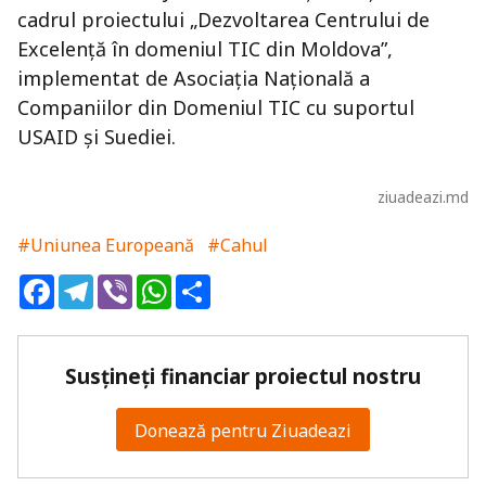
cadrul proiectului „Dezvoltarea Centrului de
Excelență în domeniul TIC din Moldova”,
implementat de Asociația Națională a
Companiilor din Domeniul TIC cu suportul
USAID și Suediei.
ziuadeazi.md
#Uniunea Europeană
#Cahul
Facebook
Telegram
Viber
WhatsApp
Share
Susțineți financiar proiectul nostru
Donează pentru Ziuadeazi