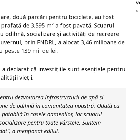
v
o 
nare, două parcări pentru biciclete, au fost
suprafață de 3.595 m² a fost pavată. Scuarul
 odihnă, socializare și activități de recreere
Guvernul, prin FNDRL, a alocat 3,46 milioane de
cu peste 139 mii de lei.
a declarat că investițiile sunt esențiale pentru
ității vieții.
entru dezvoltarea infrastructurii de apă și
bune de odihnă în comunitatea noastră. Odată cu
 potabilă în casele oamenilor, iar scuarul
socializare pentru toate vârstele. Suntem
dat”, a menționat edilul.