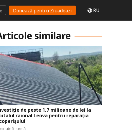
RU
te
Donează pentru Ziuadeazi
Articole similare
nvestiție de peste 1,7 milioane de lei la
pitalul raional Leova pentru reparația
coperișului
minute în urmă