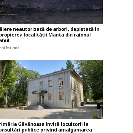
ăiere neautorizată de arbori, depistată în
propierea localității Manta din raionul
ahul
oră în urmă
rimăria Găvănoasa invită locuitorii la
onsultări publice privind amalgamarea