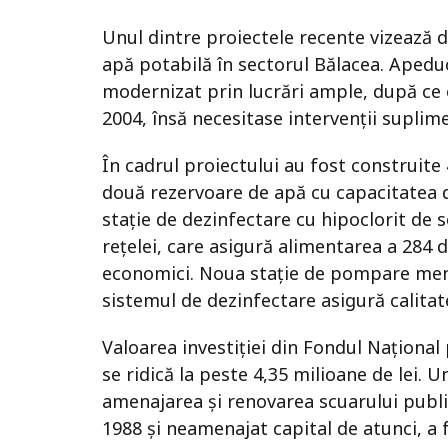
Unul dintre proiectele recente vizează d
apă potabilă în sectorul Bălacea. Apeduct
modernizat prin lucrări ample, după ce o
2004, însă necesitase intervenții suplim
În cadrul proiectului au fost construite
două rezervoare de apă cu capacitatea d
stație de dezinfectare cu hipoclorit de 
rețelei, care asigură alimentarea a 284 d
economici. Noua stație de pompare menț
sistemul de dezinfectare asigură calitat
Valoarea investiției din Fondul Național
se ridică la peste 4,35 milioane de lei. U
amenajarea și renovarea scuarului public 
1988 și neamenajat capital de atunci, a