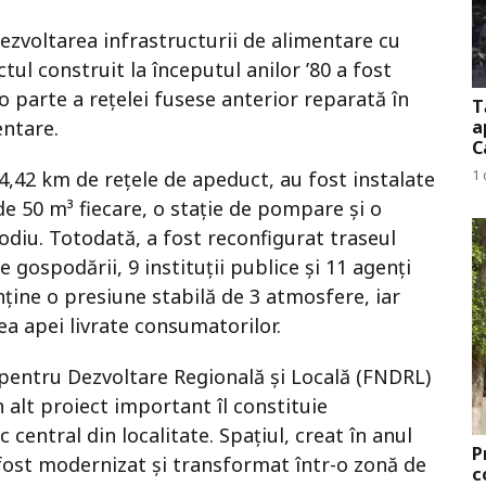
ezvoltarea infrastructurii de alimentare cu
ul construit la începutul anilor ’80 a fost
 parte a rețelei fusese anterior reparată în
T
entare.
a
C
1 
 4,42 km de rețele de apeduct, au fost instalate
e 50 m³ fiecare, o stație de pompare și o
sodiu. Totodată, a fost reconfigurat traseul
e gospodării, 9 instituții publice și 11 agenți
ine o presiune stabilă de 3 atmosfere, iar
ea apei livrate consumatorilor.
 pentru Dezvoltare Regională și Locală (FNDRL)
n alt proiect important îl constituie
central din localitate. Spațiul, creat în anul
P
 fost modernizat și transformat într-o zonă de
c