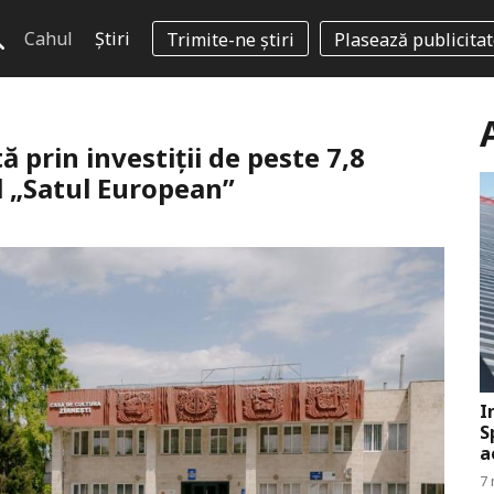
Cahul
Știri
Trimite-ne știri
Plasează publicita
prin investiții de peste 7,8
l „Satul European”
I
S
a
7 