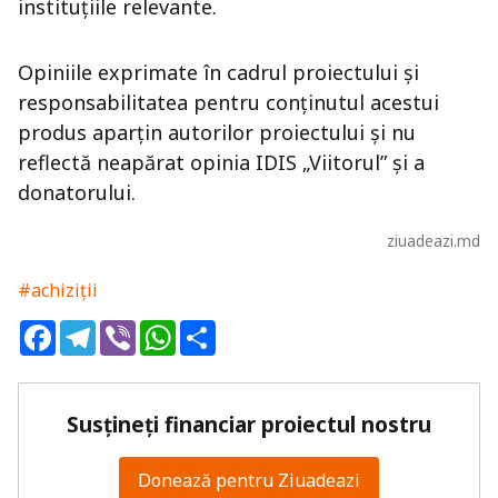
instituțiile relevante.
Opiniile exprimate în cadrul proiectului și
responsabilitatea pentru conținutul acestui
produs aparțin autorilor proiectului și nu
reflectă neapărat opinia IDIS „Viitorul” și a
donatorului.
ziuadeazi.md
#achiziții
Facebook
Telegram
Viber
WhatsApp
Share
Susțineți financiar proiectul nostru
Donează pentru Ziuadeazi