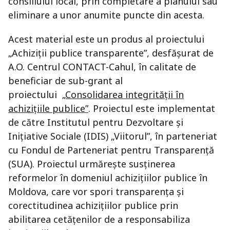
consiliului local, prin completare a planului sau
eliminare a unor anumite puncte din acesta.
Acest material este un produs al proiectului
„Achiziții publice transparente”, desfășurat de
A.O. Centrul CONTACT-Cahul, în calitate de
beneficiar de sub-grant al
proiectului
„Consolidarea integrității în
achizițiile publice”
. Proiectul este implementat
de către Institutul pentru Dezvoltare și
Inițiative Sociale (IDIS) „Viitorul”, în parteneriat
cu Fondul de Parteneriat pentru Transparență
(SUA). Proiectul urmărește susținerea
reformelor în domeniul achizițiilor publice în
Moldova, care vor spori transparența și
corectitudinea achizițiilor publice prin
abilitarea cetățenilor de a responsabiliza