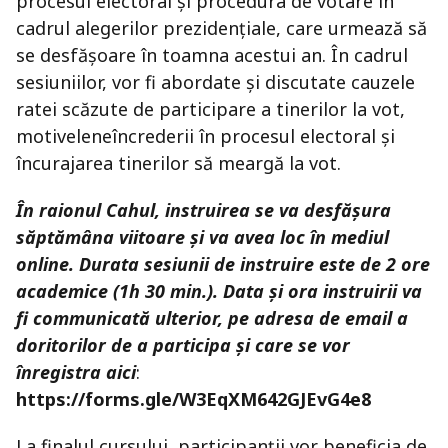
procesul electoral și procedura de votare în
cadrul alegerilor prezidențiale, care urmează să
se desfășoare în toamna acestui an. În cadrul
sesiuniilor, vor fi abordate și discutate cauzele
ratei scăzute de participare a tinerilor la vot,
motiveleneîncrederii în procesul electoral și
încurajarea tinerilor să meargă la vot.
În raionul Cahul, instruirea se va desfășura
săptămâna viitoare și va avea loc în mediul
online.
Durata sesiunii de instruire este de 2 ore
academice (1h 30 min.). Data și ora instruirii va
fi communicată ulterior, pe adresa de email a
doritorilor de a participa și care se vor
înregistra aici
:
https://forms.gle/W3EqXM642GJEvG4e8
La finalul cursului, participanții vor beneficia de