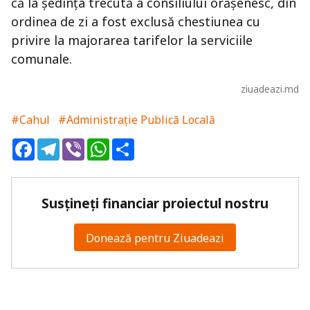
că la şedinţa trecută a consiliului orăşenesc, din
ordinea de zi a fost exclusă chestiunea cu
privire la majorarea tarifelor la serviciile
comunale.
ziuadeazi.md
#Cahul
#Administrație Publică Locală
Facebook
Telegram
Viber
WhatsApp
Share
Susțineți financiar proiectul nostru
Donează pentru Ziuadeazi