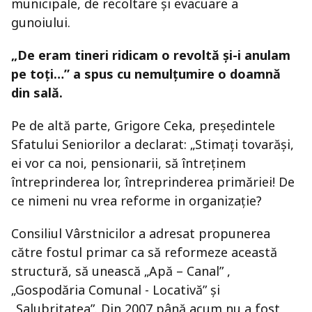
municipale, de recoltare şi evacuare a
gunoiului.
„De eram tineri ridicam o revoltă şi-i anulam
pe toţi…” a spus cu nemulţumire o doamnă
din sală.
Pe de altă parte, Grigore Ceka, preşedintele
Sfatului Seniorilor a declarat: „Stimaţi tovarăşi,
ei vor ca noi, pensionarii, să întreţinem
întreprinderea lor, întreprinderea primăriei! De
ce nimeni nu vrea reforme in organizaţie?
Consiliul Vârstnicilor a adresat propunerea
către fostul primar ca să reformeze această
structură, să unească „Apă – Canal” ,
„Gospodăria Comunal - Locativă” şi
„Salubritatea”. Din 2007 până acum nu a fost