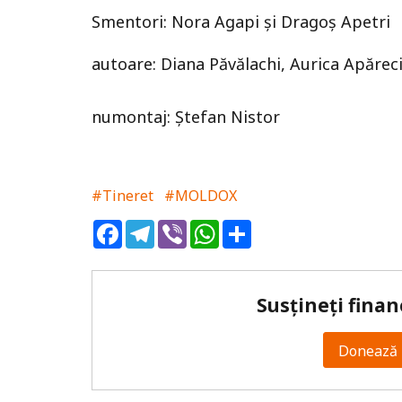
Smentori: Nora Agapi și Dragoș Apetri
autoare: Diana Păvălachi, Aurica Apărec
numontaj: Ștefan Nistor
#Tineret
#MOLDOX
Facebook
Telegram
Viber
WhatsApp
Share
Susțineți finan
Donează 