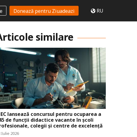
RU
te
Donează pentru Ziuadeazi
Articole similare
EC lansează concursul pentru ocuparea a
45 de funcții didactice vacante în școli
rofesionale, colegii și centre de excelență
 Iulie 2026