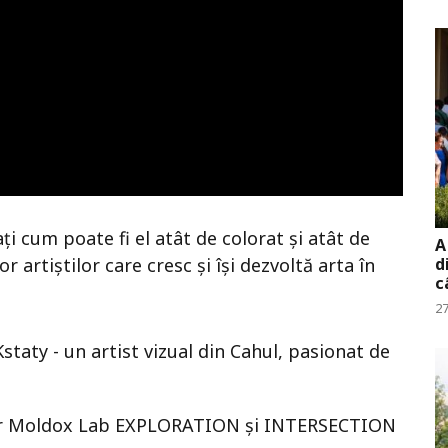
ți cum poate fi el atât de colorat și atât de
A
r artiștilor care cresc și își dezvoltă arta în
d
c
27
taty - un artist vizual din Cahul, pasionat de
relor Moldox Lab EXPLORATION și INTERSECTION