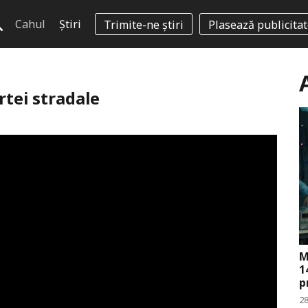
Cahul
Știri
Trimite-ne știri
Plasează publicita
rtei stradale
M
1
p
28