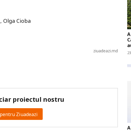
i, Olga Cioba
A
C
a
ziuadeazi.md
23
ciar proiectul nostru
pentru Ziuadeazi
A