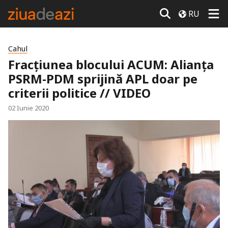
RU
Cahul
Fracțiunea blocului ACUM: Alianța
PSRM-PDM sprijină APL doar pe
criterii politice // VIDEO
02 Iunie 2020