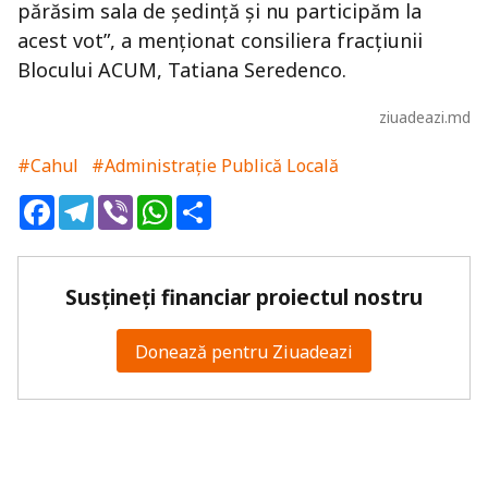
părăsim sala de ședință și nu participăm la
acest vot”, a menționat consiliera fracțiunii
Blocului ACUM, Tatiana Seredenco.
ziuadeazi.md
#Cahul
#Administrație Publică Locală
Facebook
Telegram
Viber
WhatsApp
Share
Susțineți financiar proiectul nostru
Donează pentru Ziuadeazi