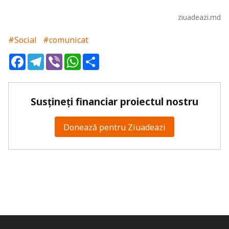
ziuadeazi.md
#Social
#comunicat
Facebook
Telegram
Viber
WhatsApp
Share
Susțineți financiar proiectul nostru
Donează pentru Ziuadeazi