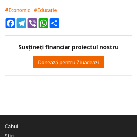
#Economic
#Educație
Facebook
Telegram
Viber
WhatsApp
Share
Susțineți financiar proiectul nostru
Donează pentru Ziuadeazi
Cahul
Știri