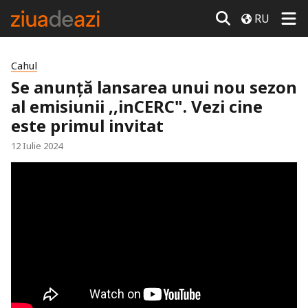
RU
Cahul
Se anunță lansarea unui nou sezon
al emisiunii ,,inCERC". Vezi cine
este primul invitat
12 Iulie 2024