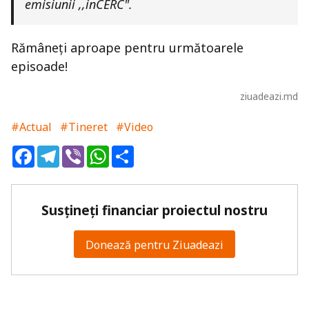
emisiunii ,,inCERC".
Rămâneți aproape pentru următoarele
episoade!
ziuadeazi.md
#Actual
#Tineret
#Video
Facebook
Telegram
Viber
WhatsApp
Share
Susțineți financiar proiectul nostru
Donează pentru Ziuadeazi