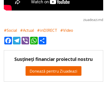
ziuadeazi.md
#Social
#Actual
#inDIRECT
#Video
Facebook
Telegram
Viber
WhatsApp
Share
Susțineți financiar proiectul nostru
Donează pentru Ziuadeazi