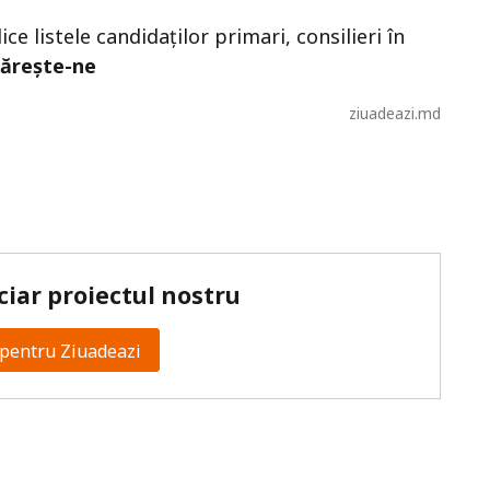
e listele candidaților primari, consilieri în
ărește-ne
ziuadeazi.md
ciar proiectul nostru
pentru Ziuadeazi