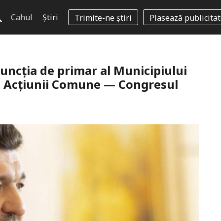
Cahul
Știri
Trimite-ne știri
Plasează publicita
uncția de primar al Municipiului
ul Acțiunii Comune — Congresul