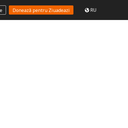
RU
te
Donează pentru Ziuadeazi