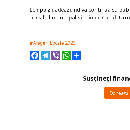
Echipa ziuadeazi.md va continua să public
consiliul municipal și raional Cahul.
Urm
#Alegeri Locale 2023
Facebook
Telegram
Viber
WhatsApp
Share
Susțineți finan
Donează 