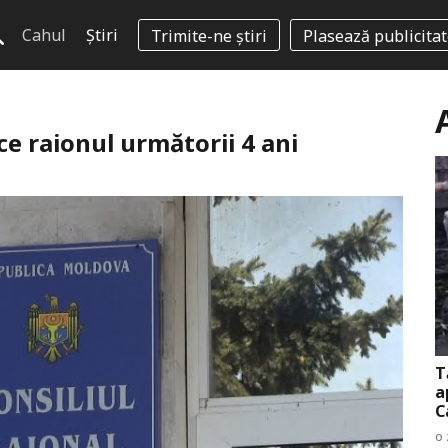
Cahul
Știri
Trimite-ne știri
Plasează publicita
e raionul următorii 4 ani
T
a
C
o 