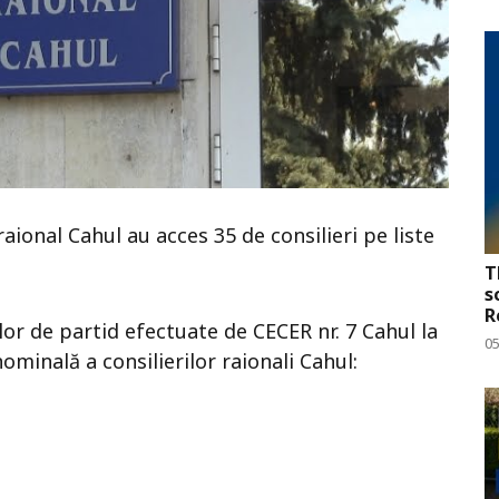
raional Cahul au acces 35 de consilieri pe liste
T
s
R
elor de partid efectuate de CECER nr. 7 Cahul la
0
minală a consilierilor raionali Cahul: