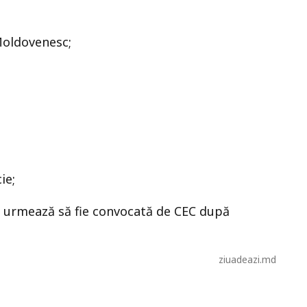
Moldovenesc;
ie;
ul urmează să fie convocată de CEC după
ziuadeazi.md