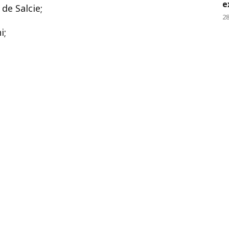
e
de Salcie;
28
i;