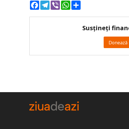
Facebook
Telegram
Viber
WhatsApp
Share
Susțineți finan
Donează 