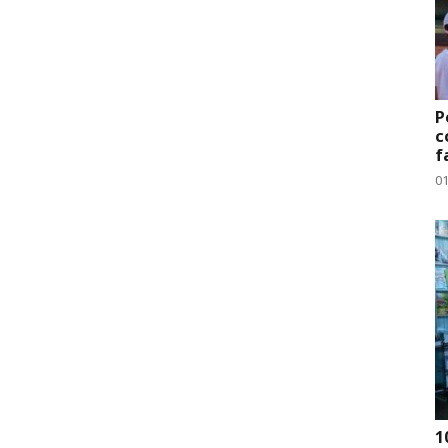
P
c
f
0
1