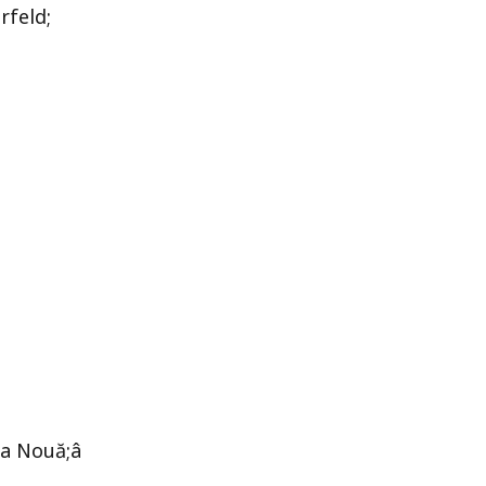
rfeld;
ga Nouă;â