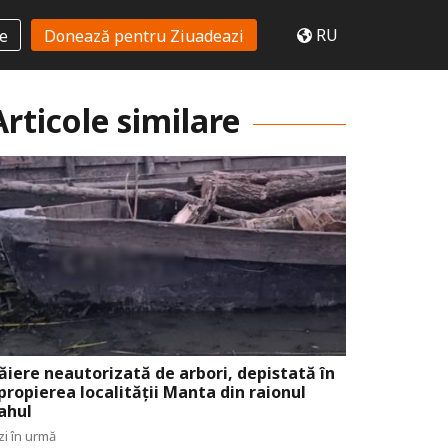
RU
te
Donează pentru Ziuadeazi
Articole similare
ăiere neautorizată de arbori, depistată în
propierea localității Manta din raionul
ahul
zi în urmă