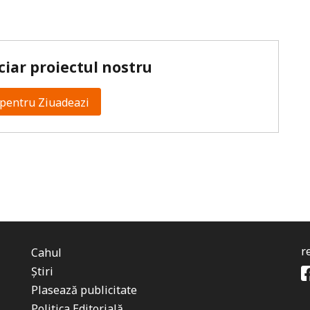
ciar proiectul nostru
pentru Ziuadeazi
r
Cahul
Știri
Plasează publicitate
Politica Editorială