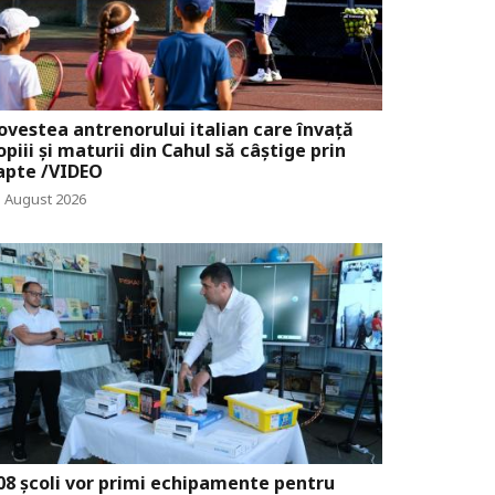
ovestea antrenorului italian care învață
opiii și maturii din Cahul să câștige prin
apte /VIDEO
1 August 2026
08 școli vor primi echipamente pentru