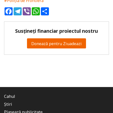
#Poliția de Frontieră
Facebook
Telegram
Viber
WhatsApp
Share
Susțineți financiar proiectul nostru
Donează pentru Ziuadeazi
Cahul
Știri
Plasează publicitate