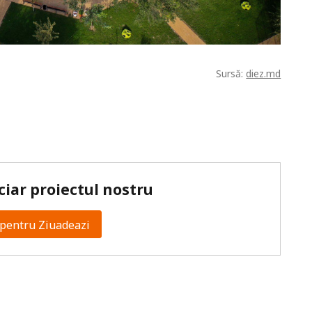
Sursă:
diez.md
ciar proiectul nostru
pentru Ziuadeazi