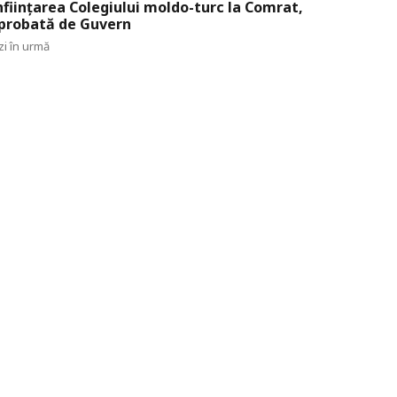
nființarea Colegiului moldo-turc la Comrat,
probată de Guvern
zi în urmă