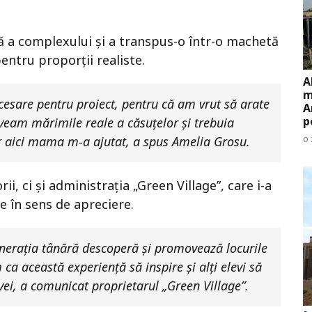
lă a complexului și a transpus-o într-o machetă
entru proporții realiste.
A
m
necesare pentru proiect, pentru că am vrut să arate
A
p
veam mărimile reale a căsuțelor și trebuia
o 
ar aici mama m-a ajutat, a spus Amelia Grosu.
i, ci și administrația „Green Village”, care i-a
ne în sens de apreciere.
erația tânără descoperă și promovează locurile
a această experiență să inspire și alți elevi să
i, a comunicat proprietarul „Green Village”.