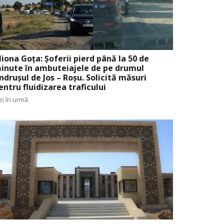
liona Goța: Șoferii pierd până la 50 de
inute în ambuteiajele de pe drumul
ndrușul de Jos – Roșu. Solicită măsuri
entru fluidizarea traficului
zi în urmă