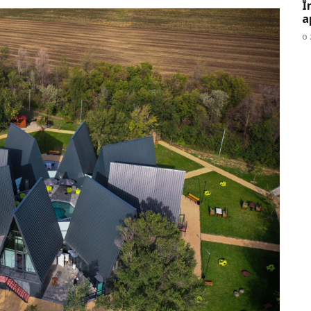
Î
a
o 