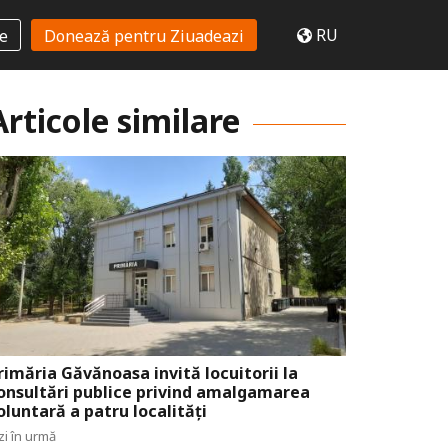
RU
te
Donează pentru Ziuadeazi
Articole similare
rimăria Găvănoasa invită locuitorii la
onsultări publice privind amalgamarea
oluntară a patru localități
zi în urmă