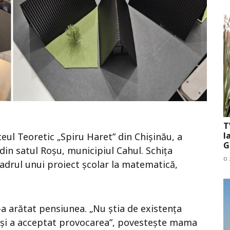
T
l
iceul Teoretic „Spiru Haret” din Chișinău, a
G
din satul Roșu, municipiul Cahul. Schița
o 
cadrul unui proiect școlar la matematică,
-a arătat pensiunea. „Nu știa de existența
ee și a acceptat provocarea”, povestește mama