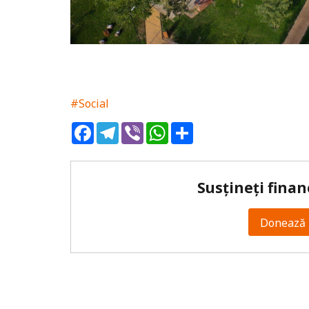
#Social
Facebook
Telegram
Viber
WhatsApp
Share
Susțineți finan
Donează 