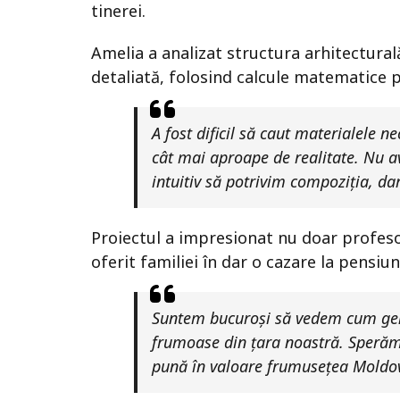
tinerei.
Amelia a analizat structura arhitectura
detaliată, folosind calcule matematice p
A fost dificil să caut materialele 
cât mai aproape de realitate. Nu a
intuitiv să potrivim compoziția, d
Proiectul a impresionat nu doar profesori
oferit familiei în dar o cazare la pensiu
Suntem bucuroși să vedem cum gen
frumoase din țara noastră. Sperăm c
pună în valoare frumusețea Moldove