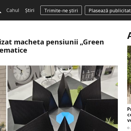
Cahul
Știri
Trimite-ne știri
Plasează publicita
alizat macheta pensiunii „Green
tematice
P
c
v
o 