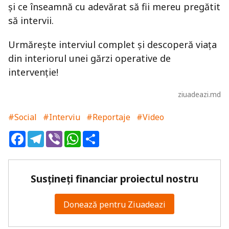
și ce înseamnă cu adevărat să fii mereu pregătit
să intervii.
Urmărește interviul complet și descoperă viața
din interiorul unei gărzi operative de
intervenție!
ziuadeazi.md
#Social
#Interviu
#Reportaje
#Video
Facebook
Telegram
Viber
WhatsApp
Share
Susțineți financiar proiectul nostru
Donează pentru Ziuadeazi