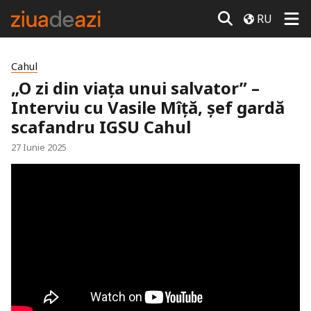
RU
Cahul
„O zi din viața unui salvator” –
Interviu cu Vasile Mîță, șef gardă
scafandru IGSU Cahul
27 Iunie 2025