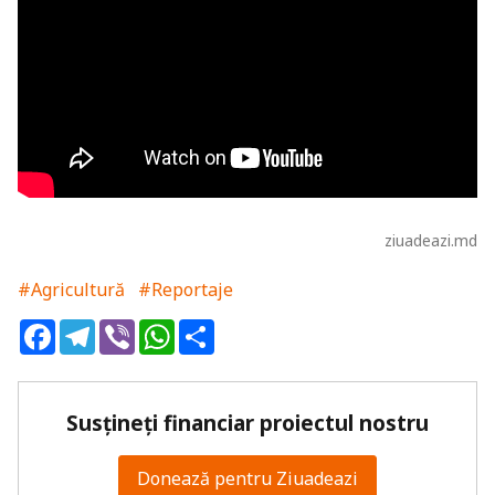
ziuadeazi.md
#Agricultură
#Reportaje
Facebook
Telegram
Viber
WhatsApp
Share
Susțineți financiar proiectul nostru
Donează pentru Ziuadeazi