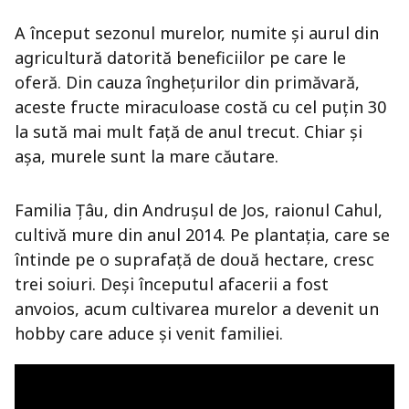
A început sezonul murelor, numite şi aurul din
agricultură datorită beneficiilor pe care le
oferă. Din cauza îngheţurilor din primăvară,
aceste fructe miraculoase costă cu cel puţin 30
la sută mai mult faţă de anul trecut. Chiar şi
aşa, murele sunt la mare căutare.
Familia Ţâu, din Andruşul de Jos, raionul Cahul,
cultivă mure din anul 2014. Pe plantaţia, care se
întinde pe o suprafaţă de două hectare, cresc
trei soiuri. Deşi începutul afacerii a fost
anvoios, acum cultivarea murelor a devenit un
hobby care aduce şi venit familiei.