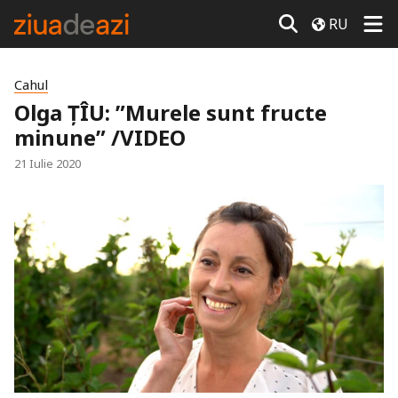
RU
Cahul
Olga ȚÎU: ”Murele sunt fructe
minune” /VIDEO
21 Iulie 2020