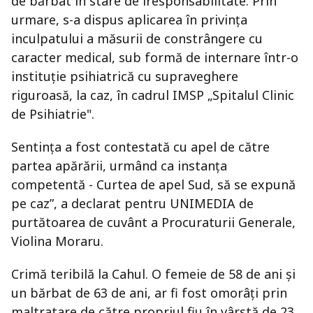
de bărbat în stare de iresponsabilitate. Prin
urmare, s-a dispus aplicarea în privința
inculpatului a măsurii de constrângere cu
caracter medical, sub formă de internare într-o
instituție psihiatrică cu supraveghere
riguroasă, la caz, în cadrul IMSP „Spitalul Clinic
de Psihiatrie".
Sentința a fost contestată cu apel de către
partea apărării, urmând ca instanța
competentă - Curtea de apel Sud, să se expună
pe caz”, a declarat pentru UNIMEDIA de
purtătoarea de cuvânt a Procuraturii Generale,
Violina Moraru.
Crimă teribilă la Cahul. O femeie de 58 de ani și
un bărbat de 63 de ani, ar fi fost omorâți prin
maltratare de către propriul fiu în vârstă de 23