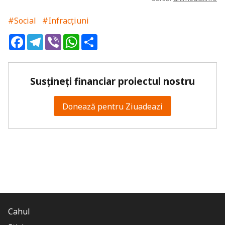
#Social
#Infracțiuni
Facebook
Telegram
Viber
WhatsApp
Share
Susțineți financiar proiectul nostru
Donează pentru Ziuadeazi
Cahul