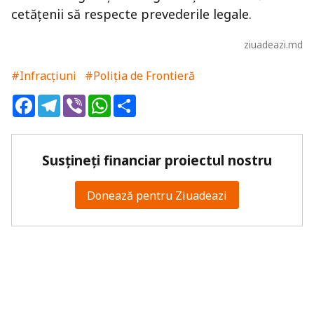
cetățenii să respecte prevederile legale.
ziuadeazi.md
#Infracțiuni
#Poliția de Frontieră
Facebook
Telegram
Viber
WhatsApp
Share
Susțineți financiar proiectul nostru
Donează pentru Ziuadeazi