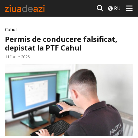
RU
Cahul
Permis de conducere falsificat,
depistat la PTF Cahul
11 Iunie 2026