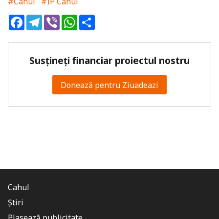
#Cahul
#IP Cahul
Facebook
Telegram
Viber
WhatsApp
Share
Susțineți financiar proiectul nostru
Donează pentru Ziuadeazi
Cahul
Știri
Plasează publicitate