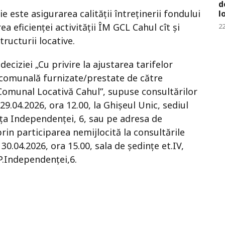
d
e este asigurarea calității întreținerii fondului
l
a eficienței activității ÎM GCL Cahul cît și
22
ructurii locative.
ciziei „Cu privire la ajustarea tarifelor
 comunală furnizate/prestate de către
omunal Locativă Cahul”, supuse consultărilor
29.04.2026, ora 12.00, la Ghișeul Unic, sediul
iața Independenței, 6, sau pe adresa de
 prin participarea nemijlocită la consultările
30.04.2026, ora 15.00, sala de ședințe et.IV,
 P.Independenței,6.