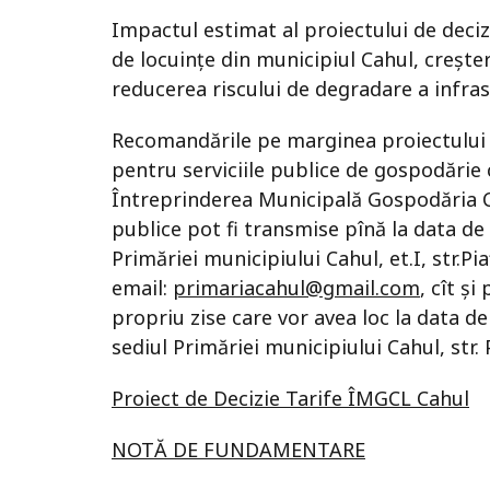
Impactul estimat al proiectului de decizi
de locuințe din municipiul Cahul, creștere
reducerea riscului de degradare a infrast
Recomandările pe marginea proiectului de
pentru serviciile publice de gospodărie
Întreprinderea Municipală Gospodăria C
publice pot fi transmise pînă la data de 
Primăriei municipiului Cahul, et.I, str.P
email:
primariacahul@gmail.com
, cît și
propriu zise care vor avea loc la data de 
sediul Primăriei municipiului Cahul, str.
Proiect de Decizie Tarife ÎMGCL Cahul
NOTĂ DE FUNDAMENTARE