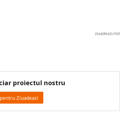
ziuadeazi.md
ciar proiectul nostru
pentru Ziuadeazi