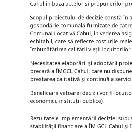
Cahul în baza actelor și propunerilor p
Scopul proiectului de decizie constă în a
gospodărie comunală furnizate de cătr
Comunal Locativă Cahul, în vederea asig
echitabil, care să reflecte costurile reale
îmbunătățirea calității vieții locuitorilo
Necesitatea elaborării și adoptării proi
precară a ÎMGCL Cahul, care nu dispune 
prestarea calitativă și continuă a servici
Beneficiarii viitoarei decizii vor fi locui
economici, instituții publice).
Rezultatele implementării deciziei supu
stabilității financiare a ÎM GCL Cahul și 