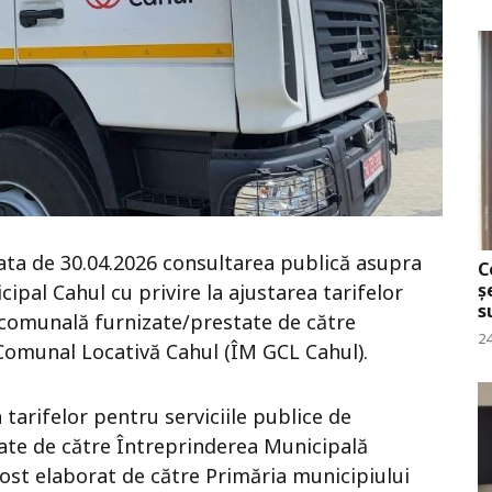
data de 30.04.2026 consultarea publică asupra
C
ș
cipal Cahul cu privire la ajustarea tarifelor
s
 comunală furnizate/prestate de către
24
omunal Locativă Cahul (ÎM GCL Cahul).
a tarifelor pentru serviciile publice de
ate de către Întreprinderea Municipală
ost elaborat de către Primăria municipiului