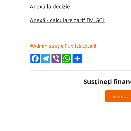
Anexă la decizie
Anexă - calculare tarif IM GCL
#Administrație Publică Locală
Facebook
Telegram
Viber
WhatsApp
Share
Susțineți finan
Donează 