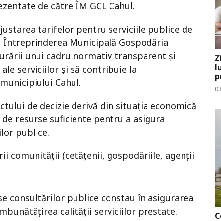
rezentate de către ÎM GCL Cahul.
justarea tarifelor pentru serviciile publice de
e Întreprinderea Municipală Gospodăria
urării unui cadru normativ transparent și
Z
l
 ale serviciilor și să contribuie la
p
r municipiului Cahul.
03
ectului de decizie derivă din situația economică
de resurse suficiente pentru a asigura
ilor publice.
torii comunității (cetățenii, gospodăriile, agenții
se consultărilor publice constau în asigurarea
îmbunătățirea calității serviciilor prestate.
C