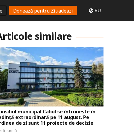
RU
te
Donează pentru Ziuadeazi
Articole similare
onsiliul municipal Cahul se întrunește în
edință extraordinară pe 11 august. Pe
rdinea de zi sunt 11 proiecte de decizie
zi în urmă