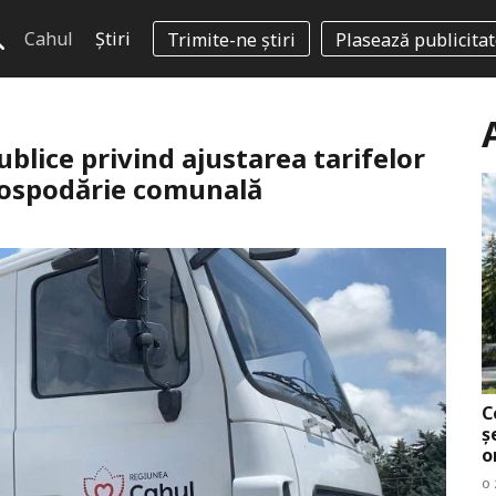
Cahul
Știri
Trimite-ne știri
Plasează publicita
blice privind ajustarea tarifelor
 gospodărie comunală
C
ș
o
o 