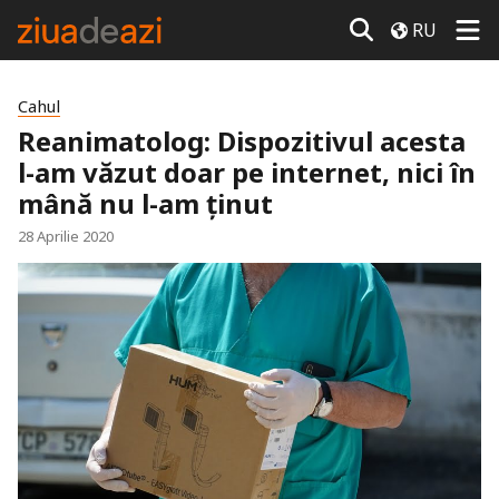
RU
Cahul
Reanimatolog: Dispozitivul acesta
l-am văzut doar pe internet, nici în
mână nu l-am ținut
28 Aprilie 2020