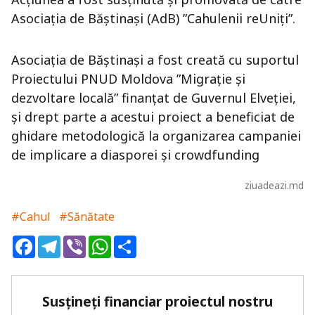
Asociația de Băștinași (AdB) ”Cahulenii reUniți”.
Asociația de Băștinași a fost creată cu suportul
Proiectului PNUD Moldova ”Migrație și
dezvoltare locală” finanțat de Guvernul Elveției,
și drept parte a acestui proiect a beneficiat de
ghidare metodologică la organizarea campaniei
de implicare a diasporei și crowdfunding
ziuadeazi.md
#Cahul
#Sănătate
Facebook
Telegram
Viber
WhatsApp
Share
Susțineți financiar proiectul nostru