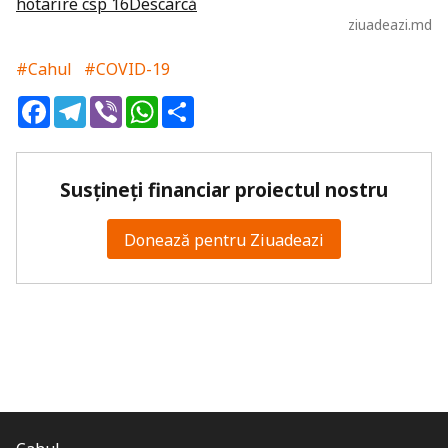
hotarire csp 16
Descarcă
ziuadeazi.md
#Cahul
#COVID-19
Facebook
Telegram
Viber
WhatsApp
Share
Susțineți financiar proiectul nostru
Donează pentru Ziuadeazi