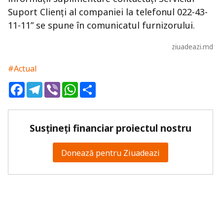
Suport Clienți al companiei la telefonul 022-43-
11-11” se spune în comunicatul furnizorului.
ziuadeazi.md
#Actual
Facebook
Telegram
Viber
WhatsApp
Share
Susțineți financiar proiectul nostru
Donează pentru Ziuadeazi