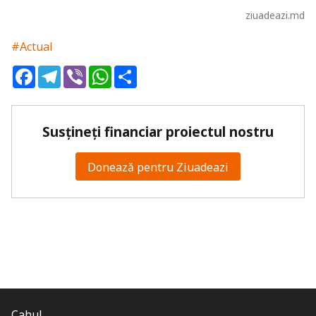
ziuadeazi.md
#Actual
Facebook
Telegram
Viber
WhatsApp
Share
Susțineți financiar proiectul nostru
Donează pentru Ziuadeazi
Cahul